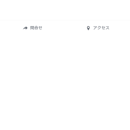
問合せ
アクセス
＊園について
-園での生活
-施設紹介
＊入園案内