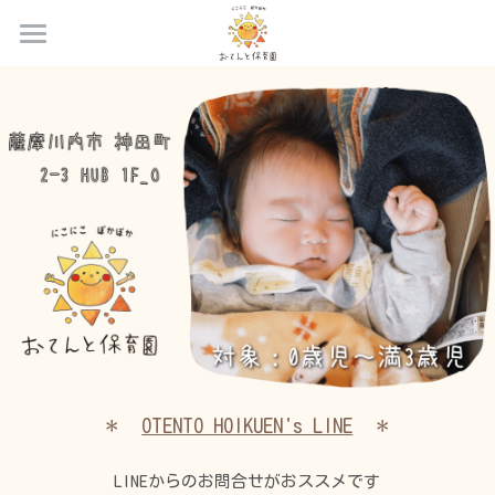
ホーム
当園について
職員について
*園の特徴
*施設紹介
お問合せ
*職員紹介
*採用情報
園の概要
運営会社
instagram
＊　
OTENTO HOIKUEN's LINE
　＊
LINEからのお問合せがおススメです